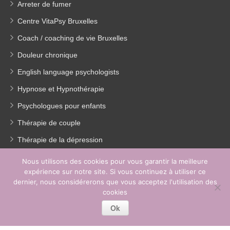
Arreter de fumer
Centre VitaPsy Bruxelles
Coach / coaching de vie Bruxelles
Douleur chronique
English language psychologists
Hypnose et Hypnothérapie
Psychologues pour enfants
Thérapie de couple
Thérapie de la dépression
Traitement Burn out
Nous utilisons des cookies pour vous garantir la meilleure
expérience sur notre site. Si vous continuez à utiliser ce
Perte de poids
dernier, nous considérerons que vous acceptez l'utilisation des
EMDR
cookies
Ok