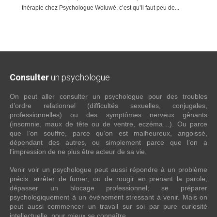
thérapie chez Psychologue Woluwé, c’est qu’il faut peu de...
Consulter
un psychologue
On peut aller consulter un psychologue pour des troubles
d’ordre relationnel (difficultés sexuelles, conjugales,
professionnelles) ou des symptômes nerveux gênants
(insomnie, maux de tête ou de ventre, eczéma…). Ou parce
que l’on souffre, parce qu’on est malheureux, angoissé,
dépendant des autres, ou simplement parce que l’on a
l’impression de ne plus être acteur de sa vie.
Venir voir un psychologue peut aussi répondre à un problème
précis: arrêter de fumer, ou de rougir en prenant la parole;
dépasser un blocage professionnel; se préparer
psychologiquement à un événement stressant à venir. Mais on
peut aussi commencer un travail sur soi par pure curiosité
intellectuelle, pour mieux se connaître.