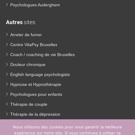
Psychologues Auderghem
Autres
sites
Arreter de fumer
Centre VitaPsy Bruxelles
Coach / coaching de vie Bruxelles
Douleur chronique
English language psychologists
Hypnose et Hypnothérapie
Psychologues pour enfants
Thérapie de couple
Thérapie de la dépression
Traitement Burn out
Nous utilisons des cookies pour vous garantir la meilleure
expérience sur notre site. Si vous continuez à utiliser ce
Perte de poids