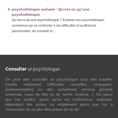
psychothérapie woluwé : Qu’est-ce qu’une
psychothérapie
Qu’est-ce qu’une psychothérapie ? Entamer une psychothérapie,
commence par se confronter à ses difficultés et souffrances
personnelles, de ressentir et...
Consulter
un psychologue
On peut aller consulter un psychologue pour des troubles
d’ordre relationnel (difficultés sexuelles, conjugales,
professionnelles) ou des symptômes nerveux gênants
(insomnie, maux de tête ou de ventre, eczéma…). Ou parce
que l’on souffre, parce qu’on est malheureux, angoissé,
dépendant des autres, ou simplement parce que l’on a
l’impression de ne plus être acteur de sa vie.