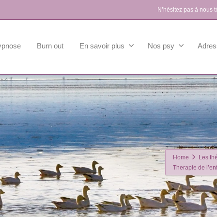
N’hésitez pas à nous 
ypnose
Burn out
En savoir plus
Nos psy
Adres
Home
Les th
Therapie de l’e