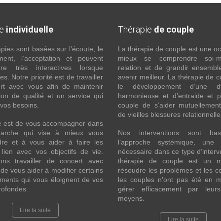
ie
individuelle
Thérapie
de couple
pies sont basées sur l’écoute, le
La thérapie de couple est une o
ment, l’acceptation et peuvent
mieux se comprendre soi
re très interactives lorsque
relation et de grandir ensembl
s. Notre priorité est de travailler
avenir meilleur. La thérapie de c
rt avec vous afin de maintenir
le développement d’une d
ion de qualité et un service qui
harmonieuse et d’entraide et 
vos besoins.
couple de s’aider mutuellement
de vieilles blessures relationnell
le est de vous accompagner dans
arche qui vise à mieux vous
Nos interventions sont ba
re et à vous aider à faire les
l’approche systémique, une 
lien avec vos objectifs de vie.
nécessaire dans ce type d’interv
ons travailler de concert avec
thérapie de couple est un 
 de vous aider à modifier certains
résoudre les problèmes et les co
ments qui vous éloignent de vos
les couples n'ont pas été en 
rofondes.
gérer efficacement par leur
moyens.
Lire la suite
Lire la suite