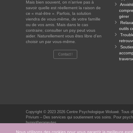
Mais bien souvent, on n’arrive pas à
Anxiét
savoir quelle est réellement la raison de
compren
ce « mal-être ». Parfois, la solution
gérer
viendra de vous-même, de votre famille
Relaxa
ou de vos amis. Mais dans le cas
outils 
contraire; consulter un psy peut vous
Troubl
aider. Naturellement vous êtes libre d’en
retrouv
choisir un par vous-même.
Soutie
accomp
Contact !
travers
Copyright © 2023 2026
Centre Psychologique Woluwé.
Tous d
Privium – Des services qui soutiennent vos soins. Pour psyc
hypnotherapeutes.
Nous utilisons des cookies pour vous garantir la meilleure expé