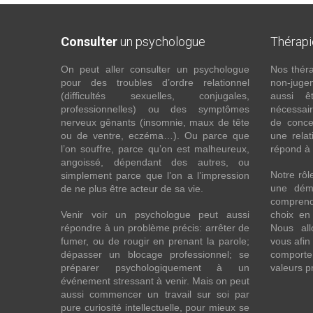
Consulter
un psychologue
Thérap
On peut aller consulter un psychologue
Nos théra
pour des troubles d’ordre relationnel
non-juge
(difficultés sexuelles, conjugales,
aussi êt
professionnelles) ou des symptômes
nécessaire
nerveux gênants (insomnie, maux de tête
de conce
ou de ventre, eczéma…). Ou parce que
une relat
l’on souffre, parce qu’on est malheureux,
répond à 
angoissé, dépendant des autres, ou
Notre rô
simplement parce que l’on a l’impression
une dém
de ne plus être acteur de sa vie.
comprend
Venir voir un psychologue peut aussi
choix en 
répondre à un problème précis: arrêter de
Nous all
fumer, ou de rougir en prenant la parole;
vous afin
dépasser un blocage professionnel; se
comporte
préparer psychologiquement à un
valeurs p
événement stressant à venir. Mais on peut
aussi commencer un travail sur soi par
pure curiosité intellectuelle, pour mieux se