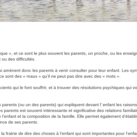
que », et ce sont le plus souvent les parents, un proche, ou les enseig
ou des difficultés.
Therapie de l’enfant Therapie de l’enfant
ui amènent donc les parents à venir consulter pour leur enfant. Les s
 ce sont des « maux » qu’il ne peut pas dire avec des « mots ».
ents qui le font souffrir, et à trouver des résolutions psychiques qui v
 de l’enfant
 parents (ou un des parents) qui expliquent devant l’ enfant les raisons
 parents est souvent intéressante et significative des relations familial
l’enfant et la composition de la famille. Elle permet également d’établi
ence de ses parents.
la fratrie de dire des choses à l’enfant qui sont importantes pour l’enfa