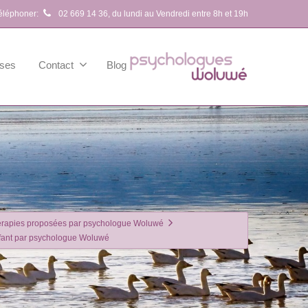
téléphoner:
02 669 14 36
, du lundi au Vendredi entre 8h et 19h
ses
Contact
Blog
érapies proposées par psychologue Woluwé
nfant par psychologue Woluwé