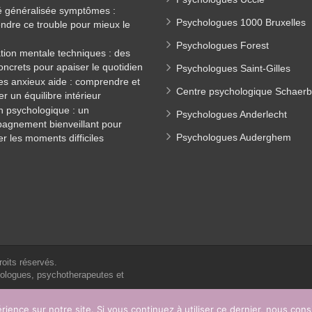
é généralisée symptômes :
Psychologues 1000 Bruxelles
dre ce trouble pour mieux le
Psychologues Forest
tion mentale techniques : des
concrets pour apaiser le quotidien
Psychologues Saint-Gilles
es anxieux aide : comprendre et
Centre psychologique Schaer
er un équilibre intérieur
n psychologique : un
Psychologues Anderlecht
agnement bienveillant pour
Psychologues Auderghem
er les moments difficiles
roits réservés.
hologues, psychotherapeutes et
rience sur notre site. Si vous continuez à utiliser ce dernier, nous con