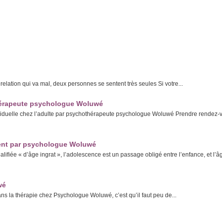
tion qui va mal, deux personnes se sentent très seules Si votre...
othérapeute psychologue Woluwé
ndividuelle chez l’adulte par psychothérapeute psychologue Woluwé Prendre rendez-
cent par psychologue Woluwé
iée « d’âge ingrat », l’adolescence est un passage obligé entre l’enfance, et l’â
wé
s la thérapie chez Psychologue Woluwé, c’est qu’il faut peu de...