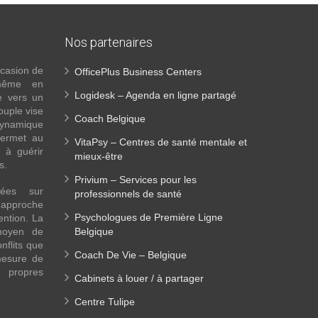
Nos partenaires
ccasion de
OfficePlus Business Centers
-même en
Logidesk – Agenda en ligne partagé
e vers un
ouple vise
Coach Belgique
ynamique
permet au
VitaPsy – Centres de santé mentale et
 à guérir
mieux-être
es.
Privium – Services pour les
sées sur
professionnels de santé
approche
Psychologues de Première Ligne
ention. La
moyen de
Belgique
nflits que
Coach De Vie – Belgique
mesure de
s propres
Cabinets à louer / à partager
Centre Tulipe