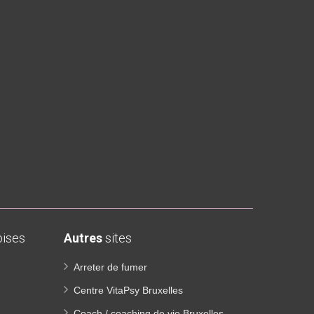
ises
Autres
sites
Arreter de fumer
Centre VitaPsy Bruxelles
Coach / coaching de vie Bruxelles