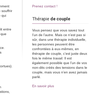
iemment
Prenez contact !
 souffrir
e qui
Thérapie
de couple
it entre
Vous pensez que vous savez tout
t que
l’un de l’autre. Mais ce n’est pas si
sûr, dans une thérapie individuelle,
les personnes peuvent être
ace.
confrontées à eux-mêmes, en
rs
thérapie de couple, c’est juste deux
fois le même travail. Il est
également possible que l’un de vos
tortues).
non-dits créés des tensions dans le
couple, mais vous n’en avez jamais
parlé.
En savoir plus
n
stions,