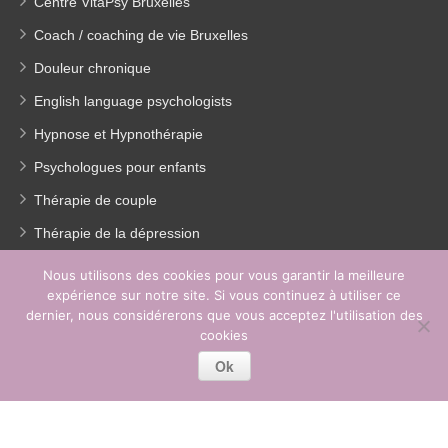
Centre VitaPsy Bruxelles
Coach / coaching de vie Bruxelles
Douleur chronique
English language psychologists
Hypnose et Hypnothérapie
Psychologues pour enfants
Thérapie de couple
Thérapie de la dépression
Traitement Burn out
Nous utilisons des cookies pour vous garantir la meilleure
expérience sur notre site. Si vous continuez à utiliser ce
Perte de poids
dernier, nous considérerons que vous acceptez l'utilisation des
EMDR
cookies
Ok
Copyright © 2023 2026
Centre Psychologique Woluwé.
Tous droits
réservés.