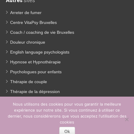
Autres
sites
Arreter de fumer
Centre VitaPsy Bruxelles
Coach / coaching de vie Bruxelles
Douleur chronique
English language psychologists
Hypnose et Hypnothérapie
Psychologues pour enfants
Thérapie de couple
Thérapie de la dépression
Traitement Burn out
Nous utilisons des cookies pour vous garantir la meilleure
expérience sur notre site. Si vous continuez à utiliser ce
Perte de poids
dernier, nous considérerons que vous acceptez l'utilisation des
EMDR
cookies
Ok