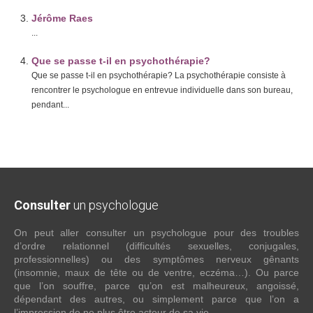
Jérôme Raes
...
Que se passe t-il en psychothérapie?
Que se passe t-il en psychothérapie? La psychothérapie consiste à
rencontrer le psychologue en entrevue individuelle dans son bureau,
pendant...
Consulter
un psychologue
On peut aller consulter un psychologue pour des troubles
d’ordre relationnel (difficultés sexuelles, conjugales,
professionnelles) ou des symptômes nerveux gênants
(insomnie, maux de tête ou de ventre, eczéma…). Ou parce
que l’on souffre, parce qu’on est malheureux, angoissé,
dépendant des autres, ou simplement parce que l’on a
l’impression de ne plus être acteur de sa vie.