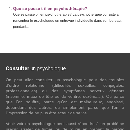
Que se passe t-il en psychothérapie?
Que se passe t-il en psychothérapie? La psychothérapie consiste à
rencontrer le psychologue en entrevue individuelle dans son bureau,
pendant...
Consulter
un psychologue
On peut aller consulter un psychologue pour des troubles
d’ordre relationnel (difficultés sexuelles, conjugales,
professionnelles) ou des symptômes nerveux gênants
(insomnie, maux de tête ou de ventre, eczéma…). Ou parce
que l’on souffre, parce qu’on est malheureux, angoissé,
dépendant des autres, ou simplement parce que l’on a
l’impression de ne plus être acteur de sa vie.
Venir voir un psychologue peut aussi répondre à un problème
précis: arrêter de fumer, ou de rougir en prenant la parole;