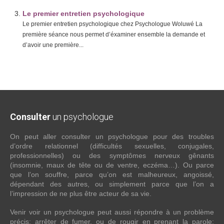
Le premier entretien psychologique
Le premier entretien psychologique chez Psychologue Woluwé La
première séance nous permet d’éxaminer ensemble la demande et
d’avoir une première...
Consulter
un psychologue
On peut aller consulter un psychologue pour des troubles
d’ordre relationnel (difficultés sexuelles, conjugales,
professionnelles) ou des symptômes nerveux gênants
(insomnie, maux de tête ou de ventre, eczéma…). Ou parce
que l’on souffre, parce qu’on est malheureux, angoissé,
dépendant des autres, ou simplement parce que l’on a
l’impression de ne plus être acteur de sa vie.
Venir voir un psychologue peut aussi répondre à un problème
précis: arrêter de fumer, ou de rougir en prenant la parole;