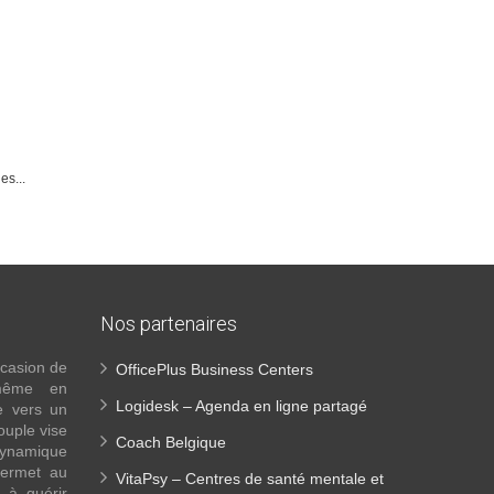
es...
Nos partenaires
ccasion de
OfficePlus Business Centers
-même en
Logidesk – Agenda en ligne partagé
e vers un
ouple vise
Coach Belgique
ynamique
permet au
VitaPsy – Centres de santé mentale et
 à guérir