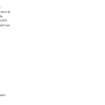
s
vers la
la
 CFP.
ant sur
tales