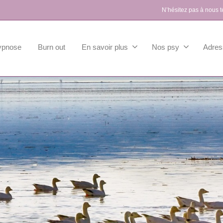
N’hésitez pas à nous 
ypnose
Burn out
En savoir plus
Nos psy
Adres