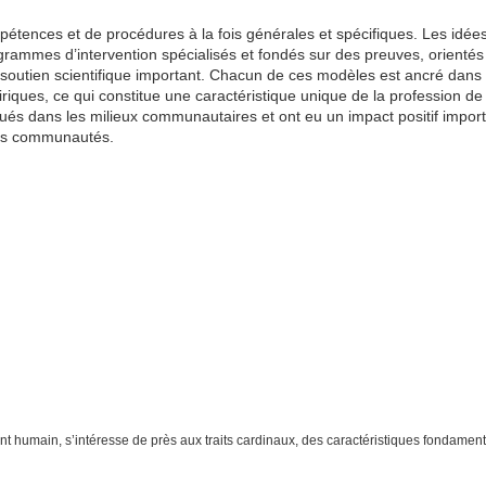
pétences et de procédures à la fois générales et spécifiques. Les idée
rammes d’intervention spécialisés et fondés sur des preuves, orientés 
n soutien scientifique important. Chacun de ces modèles est ancré dans 
ques, ce qui constitue une caractéristique unique de la profession de
és dans les milieux communautaires et ont eu un impact positif import
 des communautés.
| Centre Psychologique
ntre Psychologique
nt humain, s’intéresse de près aux traits cardinaux, des caractéristiques fondamen