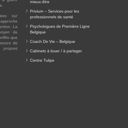
mieux-être
es.
Privium – Services pour les
sées sur
professionnels de santé
approche
Psychologues de Première Ligne
ention. La
moyen de
Belgique
nflits que
Coach De Vie – Belgique
mesure de
s propres
Cabinets à louer / à partager
Centre Tulipe