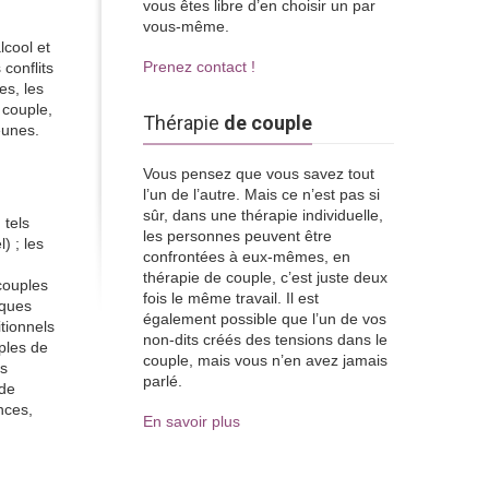
vous êtes libre d’en choisir un par
vous-même.
lcool et
Prenez contact !
conflits
es, les
 couple,
Thérapie
de couple
eunes.
Vous pensez que vous savez tout
l’un de l’autre. Mais ce n’est pas si
sûr, dans une thérapie individuelle,
 tels
les personnes peuvent être
) ; les
confrontées à eux-mêmes, en
thérapie de couple, c’est juste deux
couples
fois le même travail. Il est
iques
également possible que l’un de vos
itionnels
non-dits créés des tensions dans le
ples de
couple, mais vous n’en avez jamais
es
parlé.
 de
nces,
En savoir plus