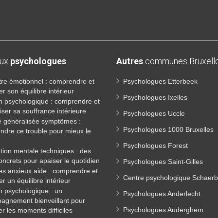
aux
psychologues
Autres
communes Bruxello
tre émotionnel : comprendre et
Psychologues Etterbeek
er son équilibre intérieur
Psychologues Ixelles
n psychologique : comprendre et
iser sa souffrance intérieure
Psychologues Uccle
é généralisée symptômes :
Psychologues 1000 Bruxelles
dre ce trouble pour mieux le
Psychologues Forest
tion mentale techniques : des
concrets pour apaiser le quotidien
Psychologues Saint-Gilles
es anxieux aide : comprendre et
Centre psychologique Schaer
er un équilibre intérieur
n psychologique : un
Psychologues Anderlecht
agnement bienveillant pour
Psychologues Auderghem
er les moments difficiles