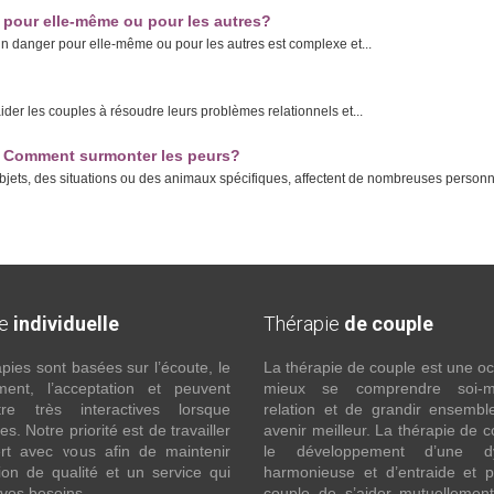
 pour elle-même ou pour les autres?
n danger pour elle-même ou pour les autres est complexe et...
ider les couples à résoudre leurs problèmes relationnels et...
s? Comment surmonter les peurs?
objets, des situations ou des animaux spécifiques, affectent de nombreuses personn
ie
individuelle
Thérapie
de couple
pies sont basées sur l’écoute, le
La thérapie de couple est une o
ment, l’acceptation et peuvent
mieux se comprendre soi
re très interactives lorsque
relation et de grandir ensembl
s. Notre priorité est de travailler
avenir meilleur. La thérapie de c
rt avec vous afin de maintenir
le développement d’une d
ion de qualité et un service qui
harmonieuse et d’entraide et 
vos besoins.
couple de s’aider mutuellement