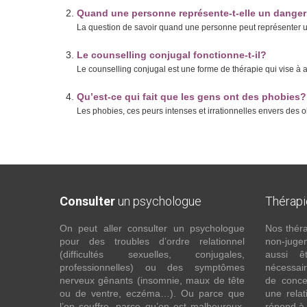
Quand une personne représente-t-elle un danger
La question de savoir quand une personne peut représenter u
Le counselling conjugal fonctionne-t-il?
Le counselling conjugal est une forme de thérapie qui vise à a
Qu’est-ce qui fait que les gens ont des phobie
Les phobies, ces peurs intenses et irrationnelles envers des 
Consulter
un psychologue
Thérap
On peut aller consulter un psychologue
Nos théra
pour des troubles d’ordre relationnel
non-juge
(difficultés sexuelles, conjugales,
aussi êt
professionnelles) ou des symptômes
nécessaire
nerveux gênants (insomnie, maux de tête
de conce
ou de ventre, eczéma…). Ou parce que
une relat
l’on souffre, parce qu’on est malheureux,
répond à 