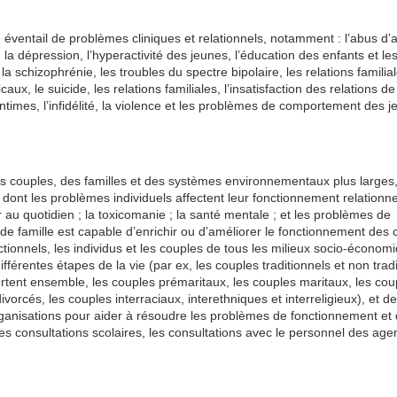
 éventail de problèmes cliniques et relationnels, notamment : l’abus d’a
dépression, l’hyperactivité des jeunes, l’éducation des enfants et les 
 schizophrénie, les troubles du spectre bipolaire, les relations familial
, le suicide, les relations familiales, l’insatisfaction des relations de
ntimes, l’infidélité, la violence et les problèmes de comportement des j
es couples, des familles et des systèmes environnementaux plus larges,
 dont les problèmes individuels affectent leur fonctionnement relationnel
er au quotidien ; la toxicomanie ; la santé mentale ; et les problèmes de
 famille est capable d’enrichir ou d’améliorer le fonctionnement des 
tionnels, les individus et les couples de tous les milieux socio-économ
ifférentes étapes de la vie (par ex, les couples traditionnels et non trad
ortent ensemble, les couples prémaritaux, les couples maritaux, les cou
vorcés, les couples interraciaux, interethniques et interreligieux), et d
ganisations pour aider à résoudre les problèmes de fonctionnement et
es consultations scolaires, les consultations avec le personnel des age