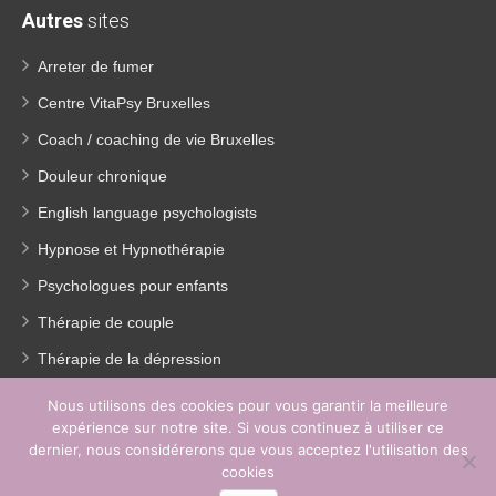
Autres
sites
Arreter de fumer
Centre VitaPsy Bruxelles
Coach / coaching de vie Bruxelles
Douleur chronique
English language psychologists
Hypnose et Hypnothérapie
Psychologues pour enfants
Thérapie de couple
Thérapie de la dépression
Traitement Burn out
Nous utilisons des cookies pour vous garantir la meilleure
expérience sur notre site. Si vous continuez à utiliser ce
Perte de poids
dernier, nous considérerons que vous acceptez l'utilisation des
EMDR
cookies