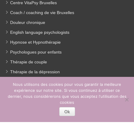
Centre VitaPsy Bruxelles
Coach / coaching de vie Bruxelles
Douleur chronique
English language psychologists
Hypnose et Hypnothérapie
Psychologues pour enfants
Thérapie de couple
Thérapie de la dépression
Traitement Burn out
Nous utilisons des cookies pour vous garantir la meilleure
expérience sur notre site. Si vous continuez à utiliser ce
Perte de poids
dernier, nous considérerons que vous acceptez l'utilisation des
EMDR
cookies
Ok
Copyright © 2023 2026
Centre Psychologique Woluwé.
Tous droits
réservés.